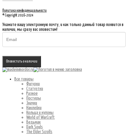
Политика конфиденциальности
© Copyright 2016-2024
Укажите вашу электронную почту, и как только данный товар появится в
наличии, мы сразу вас оповестим!
Оповестить о наличии
Все товары
Фигурки
Статуэтки
Разное
Постеры
Значки
Наклейки
Кольца и кулоны
World of WarCraft
Ведьмак
Dark Souls
The Elder Scrolls