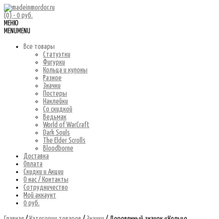
(0)
- 0 руб.
МЕНЮ
MENU
MENU
Все товары
Статуэтки
Фигурки
Кольца и кулоны
Разное
Значки
Постеры
Наклейки
Со скидкой
Ведьмак
World of WarCraft
Dark Souls
The Elder Scrolls
Bloodborne
Доставка
Оплата
Скидки и Акции
О нас / Контакты
Сотрудничество
Мой аккаунт
0 руб.
Главная
/
Категории товаров
/
Значки
/ Деревянный значок «Кольцо