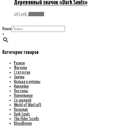
Деревянный значок «Dark Souls»
245
руб.
В корзину
Поиск
×
Категории товаров
Разное
Фигурки
Статуэтки
Значки
Кольца и кулоны
Наклейки
Постеры
Популярное
Со скидкой
World of WarCraft
Ведьмак
Dark Souls
The Elder Scrolls
Bloodborne