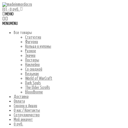
(0)
- 0 руб.
МЕНЮ
MENU
MENU
Все товары
Статуэтки
Фигурки
Кольца и кулоны
Разное
Значки
Постеры
Наклейки
Со скидкой
Ведьмак
World of WarCraft
Dark Souls
The Elder Scrolls
Bloodborne
Доставка
Оплата
Скидки и Акции
О нас / Контакты
Сотрудничество
Мой аккаунт
0 руб.