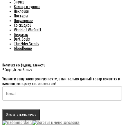
Значки
Кольца и кулоны
Наклейки
Постеры
Популярное
Со скидкой
World of WarCraft
Ведьмак
Dark Souls
The Elder Scrolls
Bloodborne
Политика конфиденциальности
© Copyright 2016-2024
Укажите вашу электронную почту, и как только данный товар появится в
наличии, мы сразу вас оповестим!
Оповестить о наличии