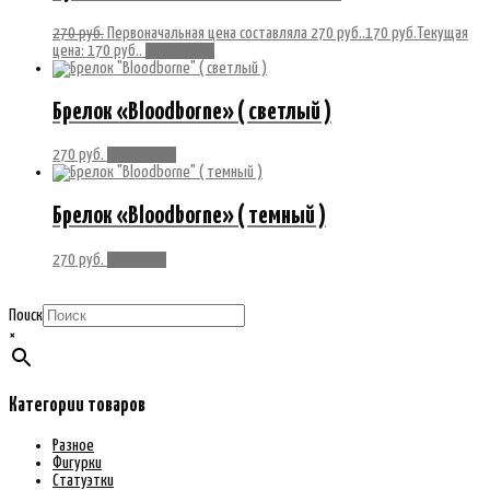
270
руб.
Первоначальная цена составляла 270 руб..
170
руб.
Текущая
цена: 170 руб..
Подробнее
Брелок «Bloodborne» ( светлый )
270
руб.
Подробнее
Брелок «Bloodborne» ( темный )
270
руб.
В корзину
Поиск
×
Категории товаров
Разное
Фигурки
Статуэтки