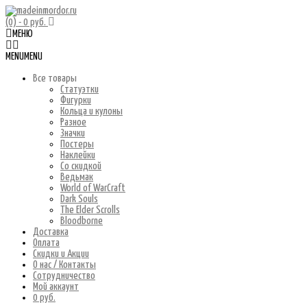
(0)
- 0 руб.
МЕНЮ
MENU
MENU
Все товары
Статуэтки
Фигурки
Кольца и кулоны
Разное
Значки
Постеры
Наклейки
Со скидкой
Ведьмак
World of WarCraft
Dark Souls
The Elder Scrolls
Bloodborne
Доставка
Оплата
Скидки и Акции
О нас / Контакты
Сотрудничество
Мой аккаунт
0 руб.