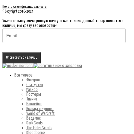
Политика конфиденциальности
© Copyright 2016-2024
Укажите вашу электронную почту, и как только данный товар появится в
наличии, мы сразу вас оповестим!
Оповестить о наличии
Все товары
Фигурки
Статуэтки
Разное
Постеры
Значки
Наклейки
Кольца и кулоны
World of WarCraft
Ведьмак
Dark Souls
The Elder Scrolls
Bloodborne