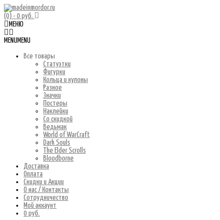
(0)
- 0 руб.
МЕНЮ
MENU
MENU
Все товары
Статуэтки
Фигурки
Кольца и кулоны
Разное
Значки
Постеры
Наклейки
Со скидкой
Ведьмак
World of WarCraft
Dark Souls
The Elder Scrolls
Bloodborne
Доставка
Оплата
Скидки и Акции
О нас / Контакты
Сотрудничество
Мой аккаунт
0 руб.