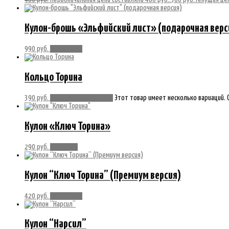
Кулон-брошь «Эльфийский лист» (подарочная верс
990
руб.
Подробнее
Кольцо Торина
390
руб.
Выберите параметры
Этот товар имеет несколько вариаций. 
Кулон «Ключ Торина»
290
руб.
В корзину
Кулон “Ключ Торина” (Премиум версия)
420
руб.
Подробнее
Кулон “Нарсил”