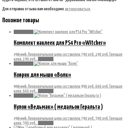
Для отправки отзыва вам необходимо
авторизоваться
.
Похожие товары
Распродажа!
Комплект наклеек для PS4 Pro «Witcher»
790
руб.
Первоначальная цена составляла 790 руб..
190
руб.
Текущая
цена: 190 руб..
В корзину
Распродажа!
Коврик для мыши «Волк»
990
руб.
Первоначальная цена составляла 990 руб..
640
руб.
Текущая
цена: 640 руб..
В корзину
Распродажа!
Кулон «Ведьмак» ( медальон Геральта )
790
руб.
Первоначальная цена составляла 790 руб..
590
руб.
Текущая
цена: 590 руб..
В корзину