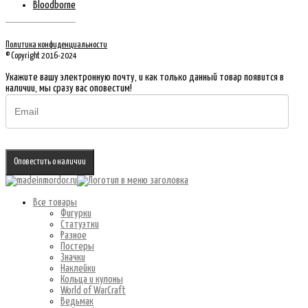
Bloodborne
Политика конфиденциальности
© Copyright 2016-2024
Укажите вашу электронную почту, и как только данный товар появится в
наличии, мы сразу вас оповестим!
Оповестить о наличии
Все товары
Фигурки
Статуэтки
Разное
Постеры
Значки
Наклейки
Кольца и кулоны
World of WarCraft
Ведьмак