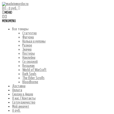
(0)
- 0 руб.
МЕНЮ
MENU
MENU
Все товары
Статуэтки
Фигурки
Кольца и кулоны
Разное
Значки
Постеры
Наклейки
Со скидкой
Ведьмак
World of WarCraft
Dark Souls
The Elder Scrolls
Bloodborne
Доставка
Оплата
Скидки и Акции
О нас / Контакты
Сотрудничество
Мой аккаунт
0 руб.