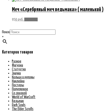
Меч «Серебряный меч ведьмака» ( маленький )
950
руб.
В корзину
Поиск
×
Категории товаров
Разное
Фигурки
Статуэтки
Значки
Кольца и кулоны
Наклейки
Постеры
Популярное
Со скидкой
World of WarCraft
Ведьмак
Dark Souls
The Elder Scrolls