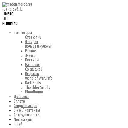
(0)
- 0 руб.
МЕНЮ
MENU
MENU
Все товары
Статуэтки
Фигурки
Кольца и кулоны
Разное
Значки
Постеры
Наклейки
Со скидкой
Ведьмак
World of WarCraft
Dark Souls
The Elder Scrolls
Bloodborne
Доставка
Оплата
Скидки и Акции
О нас / Контакты
Сотрудничество
Мой аккаунт
0 руб.