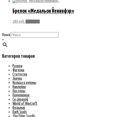
Брелок «Медальон Йеннифэр»
280
руб.
В корзину
Поиск
×
Категории товаров
Разное
Фигурки
Статуэтки
Значки
Кольца и кулоны
Наклейки
Постеры
Популярное
Со скидкой
World of WarCraft
Ведьмак
Dark Souls
The Elder Scrolls