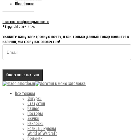
Bloodborne
Политика конфиденциальности
© Copyright 2016-2024
Укажите вашу электронную почту, и как только данный товар появится в
наличии, мы сразу вас оповестим!
Оповестить о наличии
Все товары
Фигурки
Статуэтки
Разное
Постеры
Значки
Наклейки
Кольца и кулоны
World of WarCraft
Ведьмак