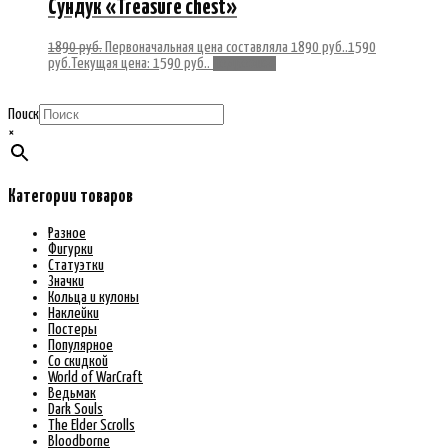
Сундук «Treasure chest»
1890
руб.
Первоначальная цена составляла 1890 руб..
1590
руб.
Текущая цена: 1590 руб..
Подробнее
Поиск
×
Категории товаров
Разное
Фигурки
Статуэтки
Значки
Кольца и кулоны
Наклейки
Постеры
Популярное
Со скидкой
World of WarCraft
Ведьмак
Dark Souls
The Elder Scrolls
Bloodborne