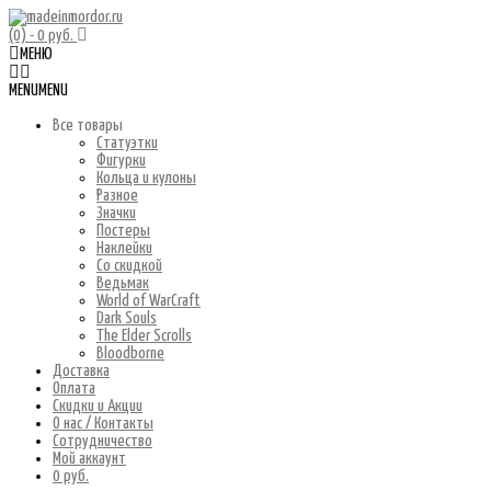
(0)
- 0 руб.
МЕНЮ
MENU
MENU
Все товары
Статуэтки
Фигурки
Кольца и кулоны
Разное
Значки
Постеры
Наклейки
Со скидкой
Ведьмак
World of WarCraft
Dark Souls
The Elder Scrolls
Bloodborne
Доставка
Оплата
Скидки и Акции
О нас / Контакты
Сотрудничество
Мой аккаунт
0 руб.