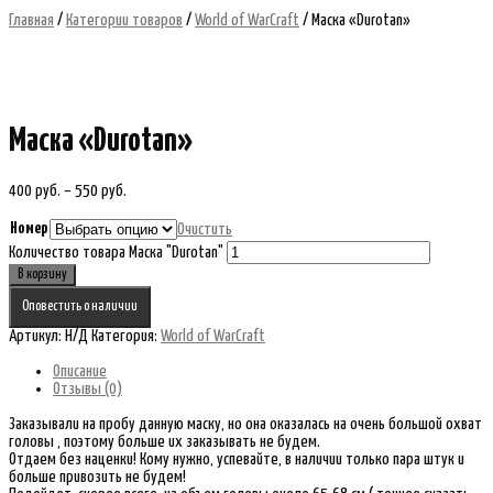
Главная
/
Категории товаров
/
World of WarCraft
/ Маска «Durotan»
Маска «Durotan»
400
руб.
–
550
руб.
Номер
Очистить
Количество товара Маска "Durotan"
В корзину
Оповестить о наличии
Артикул:
Н/Д
Категория:
World of WarCraft
Описание
Отзывы (0)
Заказывали на пробу данную маску, но она оказалась на очень большой охват
головы , поэтому больше их заказывать не будем.
Отдаем без наценки! Кому нужно, успевайте, в наличии только пара штук и
больше привозить не будем!