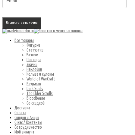
Оповестить о наличии
Все товары
Фигурки
Статуэтки
Разное
Постеры
Значки
Наклейки
Кольца и кулоны
World of WarCraft
Ведьмак
Dark Souls
The Elder Scrolls
Bloodborne
Со скидкой
Доставка
Оплата
Скидки и Акции
О нас / Контакты
Сотрудничество
Мой аккаунт