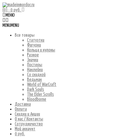
(0)
- 0 руб.
МЕНЮ
MENU
MENU
Все товары
Статуэтки
Фигурки
Кольца и кулоны
Разное
Значки
Постеры
Наклейки
Со скидкой
Ведьмак
World of WarCraft
Dark Souls
The Elder Scrolls
Bloodborne
Доставка
Оплата
Скидки и Акции
О нас / Контакты
Сотрудничество
Мой аккаунт
0 руб.