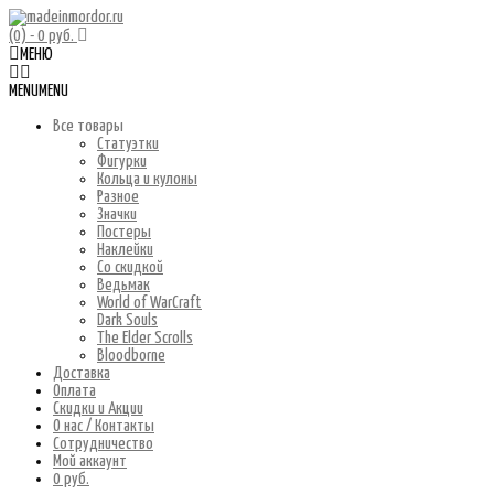
(0)
- 0 руб.
МЕНЮ
MENU
MENU
Все товары
Статуэтки
Фигурки
Кольца и кулоны
Разное
Значки
Постеры
Наклейки
Со скидкой
Ведьмак
World of WarCraft
Dark Souls
The Elder Scrolls
Bloodborne
Доставка
Оплата
Скидки и Акции
О нас / Контакты
Сотрудничество
Мой аккаунт
0 руб.