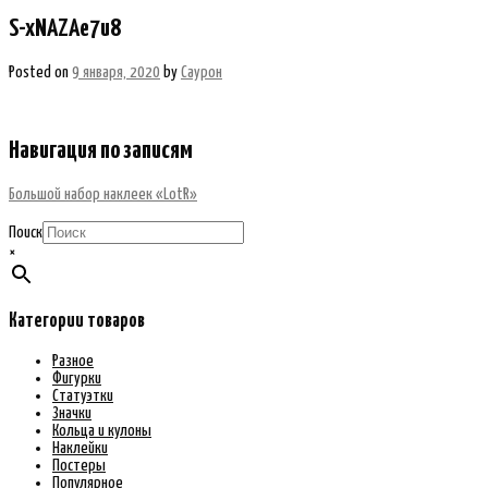
S-xNAZAe7u8
Posted on
9 января, 2020
by
Саурон
Навигация по записям
Большой набор наклеек «LotR»
Поиск
×
Категории товаров
Разное
Фигурки
Статуэтки
Значки
Кольца и кулоны
Наклейки
Постеры
Популярное