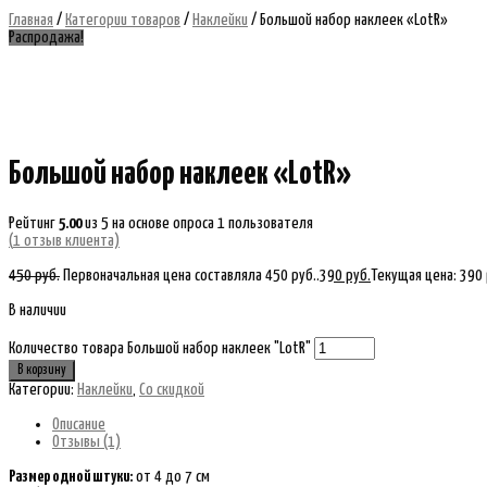
Главная
/
Категории товаров
/
Наклейки
/ Большой набор наклеек «LotR»
Распродажа!
Большой набор наклеек «LotR»
Рейтинг
5.00
из 5 на основе опроса
1
пользователя
(
1
отзыв клиента)
450
руб.
Первоначальная цена составляла 450 руб..
390
руб.
Текущая цена: 390 
В наличии
Количество товара Большой набор наклеек "LotR"
В корзину
Категории:
Наклейки
,
Со скидкой
Описание
Отзывы (1)
Размер одной штуки:
от 4 до 7 см