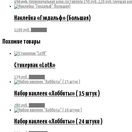
150
руб.
Первоначальная цена составляла 150 руб..
120
руб.
Текущая цен
Наклейка «Гэндальф» (Большая)
1100
руб.
В корзину
Похожие товары
Стикерпак «LotR»
139
руб.
В корзину
Набор наклеек «Хоббиты» ( 15 штук )
280
руб.
В корзину
Набор наклеек «Хоббиты» ( 24 штуки )