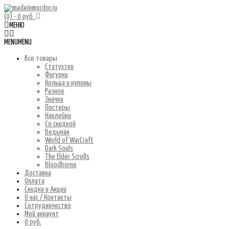
(0)
- 0 руб.
МЕНЮ
MENU
MENU
Все товары
Статуэтки
Фигурки
Кольца и кулоны
Разное
Значки
Постеры
Наклейки
Со скидкой
Ведьмак
World of WarCraft
Dark Souls
The Elder Scrolls
Bloodborne
Доставка
Оплата
Скидки и Акции
О нас / Контакты
Сотрудничество
Мой аккаунт
0 руб.