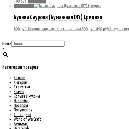
390
руб.
Подробнее
Распродажа!
Булава Саурона (Бумажная DIY) Средняя
690
руб.
Первоначальная цена составляла 690 руб..
490
руб.
Текущая цен
Поиск
×
Категории товаров
Разное
Фигурки
Статуэтки
Значки
Кольца и кулоны
Наклейки
Постеры
Популярное
Со скидкой
World of WarCraft
Ведьмак
Dark Souls