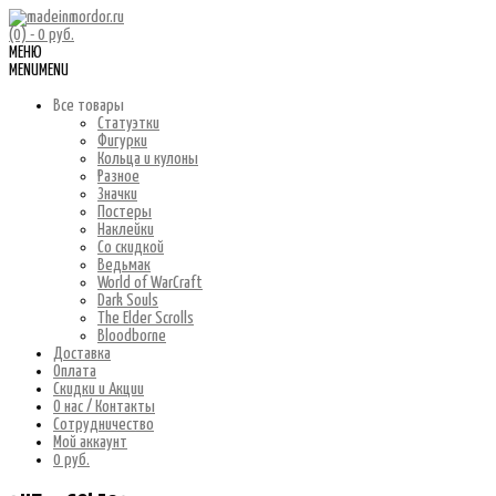
(0)
- 0 руб.
МЕНЮ
MENU
MENU
Все товары
Статуэтки
Фигурки
Кольца и кулоны
Разное
Значки
Постеры
Наклейки
Со скидкой
Ведьмак
World of WarCraft
Dark Souls
The Elder Scrolls
Bloodborne
Доставка
Оплата
Скидки и Акции
О нас / Контакты
Сотрудничество
Мой аккаунт
0 руб.