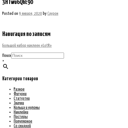
3HTwu6QhE90
Posted on
9 января, 2020
by
Саурон
Навигация по записям
Большой набор наклеек «LotR»
Поиск
×
Категории товаров
Разное
Фигурки
Статуэтки
Значки
Кольца и кулоны
Наклейки
Постеры
Популярное
Со скидкой