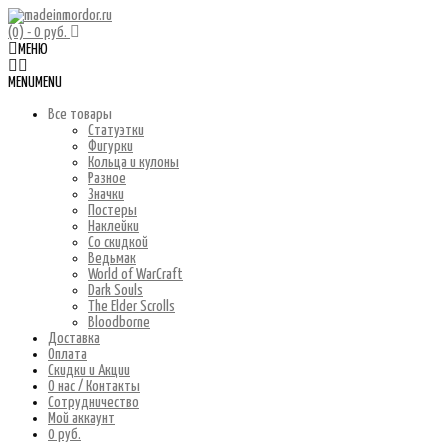
(0)
- 0 руб.
МЕНЮ
MENU
MENU
Все товары
Статуэтки
Фигурки
Кольца и кулоны
Разное
Значки
Постеры
Наклейки
Со скидкой
Ведьмак
World of WarCraft
Dark Souls
The Elder Scrolls
Bloodborne
Доставка
Оплата
Скидки и Акции
О нас / Контакты
Сотрудничество
Мой аккаунт
0 руб.