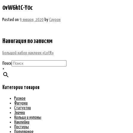
0vW6ktC-Y0c
Posted on
9 января, 2020
by
Саурон
Навигация по записям
Большой набор наклеек «LotR»
Поиск
×
Категории товаров
Разное
Фигурки
Статуэтки
Значки
Кольца и кулоны
Наклейки
Постеры
Популярное