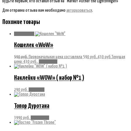
Будьте первым, кто оставил отзыв на “Магнит «Uther the Lightbringer»”
Для отправки отзыва вам необходимо
авторизоваться
.
Похожие товары
Распродажа!
Кошелек «WoW»
590
руб.
Первоначальная цена составляла 590 руб..
430
руб.
Текущая
цена: 430 руб..
Подробнее
Наклейки «WOW» ( набор №1 )
290
руб.
В корзину
Топор Дуротана
3990
руб.
Подробнее