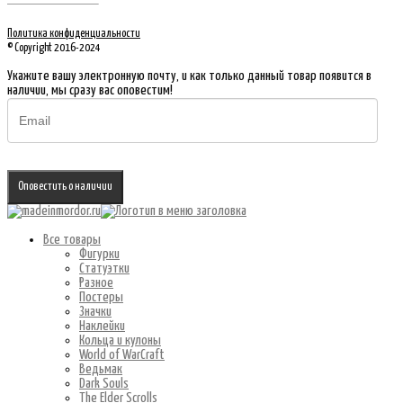
Политика конфиденциальности
© Copyright 2016-2024
Укажите вашу электронную почту, и как только данный товар появится в
наличии, мы сразу вас оповестим!
Оповестить о наличии
Все товары
Фигурки
Статуэтки
Разное
Постеры
Значки
Наклейки
Кольца и кулоны
World of WarCraft
Ведьмак
Dark Souls
The Elder Scrolls