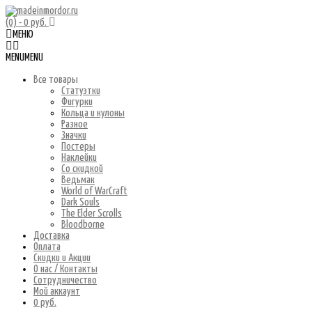
(0)
- 0 руб.
МЕНЮ
MENU
MENU
Все товары
Статуэтки
Фигурки
Кольца и кулоны
Разное
Значки
Постеры
Наклейки
Со скидкой
Ведьмак
World of WarCraft
Dark Souls
The Elder Scrolls
Bloodborne
Доставка
Оплата
Скидки и Акции
О нас / Контакты
Сотрудничество
Мой аккаунт
0 руб.