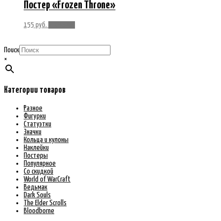
Постер «Frozen Throne»
155
руб.
В корзину
Поиск
×
Категории товаров
Разное
Фигурки
Статуэтки
Значки
Кольца и кулоны
Наклейки
Постеры
Популярное
Со скидкой
World of WarCraft
Ведьмак
Dark Souls
The Elder Scrolls
Bloodborne