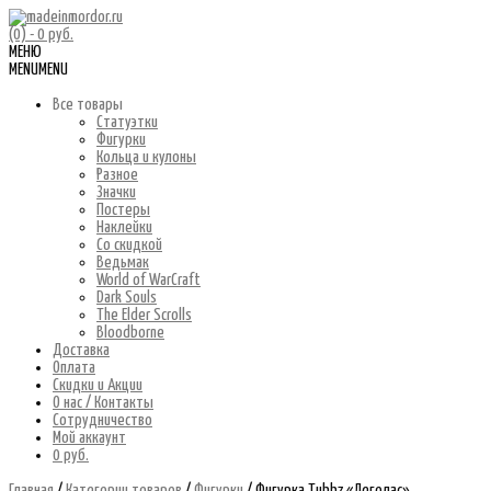
(0)
- 0 руб.
МЕНЮ
MENU
MENU
Все товары
Статуэтки
Фигурки
Кольца и кулоны
Разное
Значки
Постеры
Наклейки
Со скидкой
Ведьмак
World of WarCraft
Dark Souls
The Elder Scrolls
Bloodborne
Доставка
Оплата
Скидки и Акции
О нас / Контакты
Сотрудничество
Мой аккаунт
0 руб.
Главная
/
Категории товаров
/
Фигурки
/ Фигурка Tubbz «Леголас»