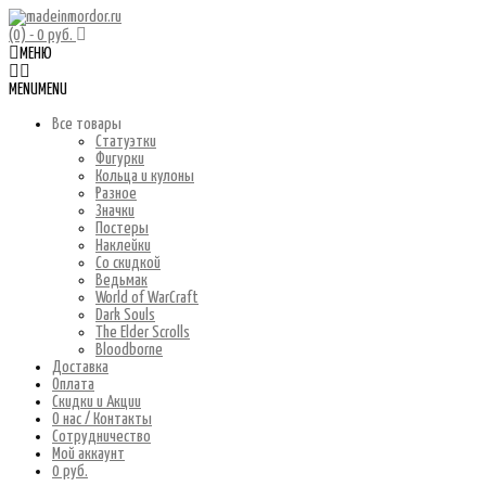
(0)
- 0 руб.
МЕНЮ
MENU
MENU
Все товары
Статуэтки
Фигурки
Кольца и кулоны
Разное
Значки
Постеры
Наклейки
Со скидкой
Ведьмак
World of WarCraft
Dark Souls
The Elder Scrolls
Bloodborne
Доставка
Оплата
Скидки и Акции
О нас / Контакты
Сотрудничество
Мой аккаунт
0 руб.