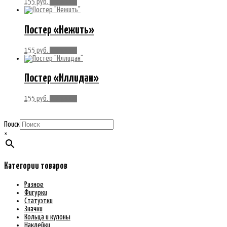
155
руб.
В корзину
Постер «Нежить»
155
руб.
В корзину
Постер «Иллидан»
155
руб.
В корзину
Поиск
×
Категории товаров
Разное
Фигурки
Статуэтки
Значки
Кольца и кулоны
Наклейки