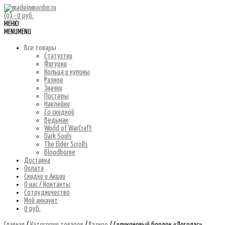
(0)
- 0 руб.
МЕНЮ
MENU
MENU
Все товары
Статуэтки
Фигурки
Кольца и кулоны
Разное
Значки
Постеры
Наклейки
Со скидкой
Ведьмак
World of WarCraft
Dark Souls
The Elder Scrolls
Bloodborne
Доставка
Оплата
Скидки и Акции
О нас / Контакты
Сотрудничество
Мой аккаунт
0 руб.
Главная
/
Категории товаров
/
Разное
/ Силиконовый брелок «Леголас»