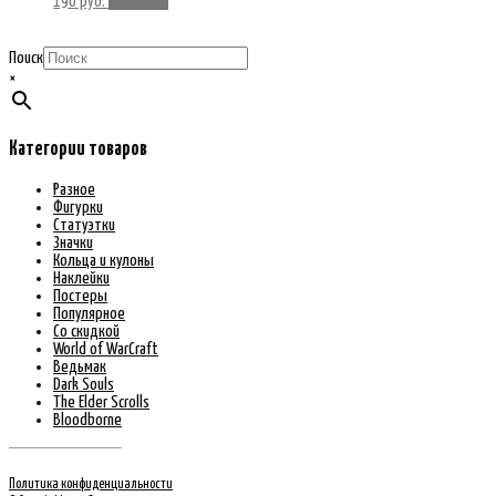
190
руб.
В корзину
Поиск
×
Категории товаров
Разное
Фигурки
Статуэтки
Значки
Кольца и кулоны
Наклейки
Постеры
Популярное
Со скидкой
World of WarCraft
Ведьмак
Dark Souls
The Elder Scrolls
Bloodborne
Политика конфиденциальности