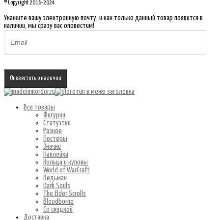
© Copyright 2016-2024
Укажите вашу электронную почту, и как только данный товар появится в
наличии, мы сразу вас оповестим!
Оповестить о наличии
Все товары
Фигурки
Статуэтки
Разное
Постеры
Значки
Наклейки
Кольца и кулоны
World of WarCraft
Ведьмак
Dark Souls
The Elder Scrolls
Bloodborne
Со скидкой
Доставка