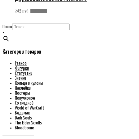
245
руб.
В корзину
Поиск
×
Категории товаров
Разное
Фигурки
Статуэтки
Значки
Кольца и кулоны
Наклейки
Постеры
Популярное
Со скидкой
World of WarCraft
Ведьмак
Dark Souls
The Elder Scrolls
Bloodborne