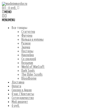
(0)
- 0 руб.
МЕНЮ
MENU
MENU
Все товары
Статуэтки
Фигурки
Кольца и кулоны
Разное
Значки
Постеры
Наклейки
Со скидкой
Ведьмак
World of WarCraft
Dark Souls
The Elder Scrolls
Bloodborne
Доставка
Оплата
Скидки и Акции
О нас / Контакты
Сотрудничество
Мой аккаунт
0 руб.