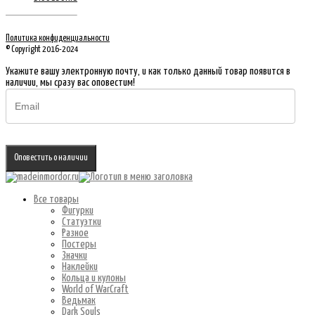
Политика конфиденциальности
© Copyright 2016-2024
Укажите вашу электронную почту, и как только данный товар появится в
наличии, мы сразу вас оповестим!
Оповестить о наличии
Все товары
Фигурки
Статуэтки
Разное
Постеры
Значки
Наклейки
Кольца и кулоны
World of WarCraft
Ведьмак
Dark Souls