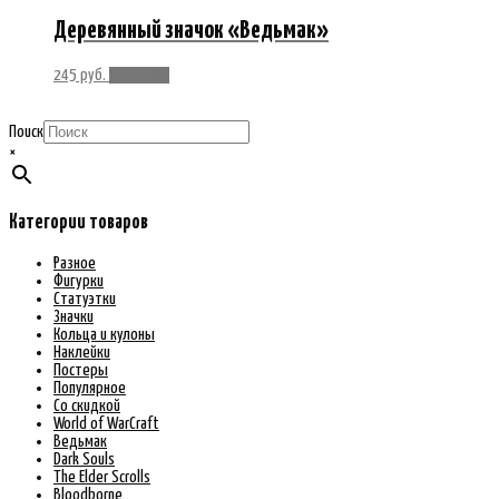
Деревянный значок «Ведьмак»
245
руб.
В корзину
Поиск
×
Категории товаров
Разное
Фигурки
Статуэтки
Значки
Кольца и кулоны
Наклейки
Постеры
Популярное
Со скидкой
World of WarCraft
Ведьмак
Dark Souls
The Elder Scrolls
Bloodborne