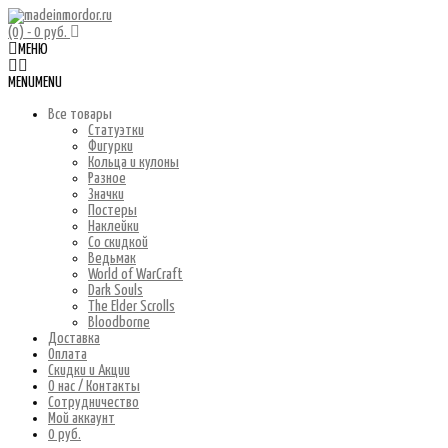
(0)
- 0 руб.
МЕНЮ
MENU
MENU
Все товары
Статуэтки
Фигурки
Кольца и кулоны
Разное
Значки
Постеры
Наклейки
Со скидкой
Ведьмак
World of WarCraft
Dark Souls
The Elder Scrolls
Bloodborne
Доставка
Оплата
Скидки и Акции
О нас / Контакты
Сотрудничество
Мой аккаунт
0 руб.