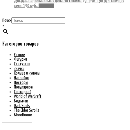
790
руб.
Первоначальная цена составляла 790 руб..
190
руб.
Текущая
цена: 190 руб..
В корзину
Поиск
×
Категории товаров
Разное
Фигурки
Статуэтки
Значки
Кольца и кулоны
Наклейки
Постеры
Популярное
Со скидкой
World of WarCraft
Ведьмак
Dark Souls
The Elder Scrolls
Bloodborne