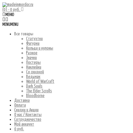
(0)
- 0 руб.
МЕНЮ
MENU
MENU
Все товары
Статуэтки
Фигурки
Кольца и кулоны
Разное
Значки
Постеры
Наклейки
Со скидкой
Ведьмак
World of WarCraft
Dark Souls
The Elder Scrolls
Bloodborne
Доставка
Оплата
Скидки и Акции
О нас / Контакты
Сотрудничество
Мой аккаунт
0 руб.