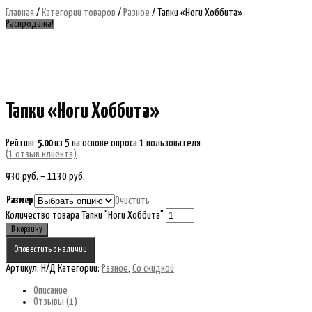
Главная
/
Категории товаров
/
Разное
/ Тапки «Ноги Хоббита»
Распродажа!
Тапки «Ноги Хоббита»
Рейтинг
5.00
из 5 на основе опроса
1
пользователя
(
1
отзыв клиента)
930
руб.
–
1130
руб.
Размер
Очистить
Количество товара Тапки "Ноги Хоббита"
В корзину
Оповестить о наличии
Артикул:
Н/Д
Категории:
Разное
,
Со скидкой
Описание
Отзывы (1)