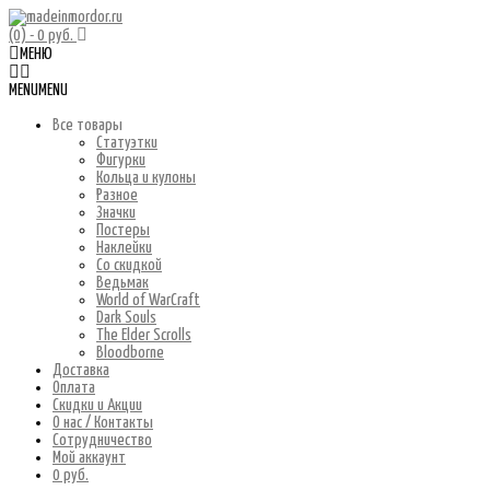
(0)
- 0 руб.
МЕНЮ
MENU
MENU
Все товары
Статуэтки
Фигурки
Кольца и кулоны
Разное
Значки
Постеры
Наклейки
Со скидкой
Ведьмак
World of WarCraft
Dark Souls
The Elder Scrolls
Bloodborne
Доставка
Оплата
Скидки и Акции
О нас / Контакты
Сотрудничество
Мой аккаунт
0 руб.