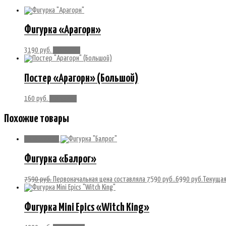
Фигурка «Арагорн»
3190
руб.
В корзину
Постер «Арагорн» (Большой)
160
руб.
В корзину
Похожие товары
Распродажа!
Фигурка «Балрог»
7590
руб.
Первоначальная цена составляла 7590 руб..
6990
руб.
Текущая
Фигурка Mini Epics «Witch King»