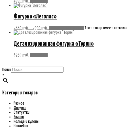
4990
руб.
Подробнее
Фигурка «Леголас»
2880
руб.
–
2990
руб.
Выберите параметры
Этот товар имеет несколь
Детализированная фигурка «Торин»
8950
руб.
Подробнее
Поиск
×
Категории товаров
Разное
Фигурки
Статуэтки
Значки
Кольца и кулоны
Наклейки