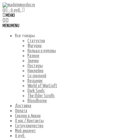
(0)
- 0 руб.
МЕНЮ
MENU
MENU
Все товары
Статуэтки
Фигурки
Кольца и кулоны
Разное
Значки
Постеры
Наклейки
Со скидкой
Ведьмак
World of WarCraft
Dark Souls
The Elder Scrolls
Bloodborne
Доставка
Оплата
Скидки и Акции
О нас / Контакты
Сотрудничество
Мой аккаунт
0 руб.