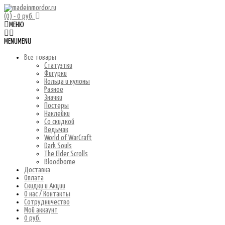
(0)
- 0 руб.
МЕНЮ
MENU
MENU
Все товары
Статуэтки
Фигурки
Кольца и кулоны
Разное
Значки
Постеры
Наклейки
Со скидкой
Ведьмак
World of WarCraft
Dark Souls
The Elder Scrolls
Bloodborne
Доставка
Оплата
Скидки и Акции
О нас / Контакты
Сотрудничество
Мой аккаунт
0 руб.