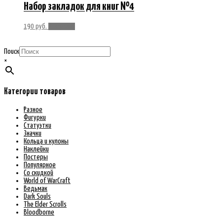
Набор закладок для книг №4
190
руб.
В корзину
Поиск
×
Категории товаров
Разное
Фигурки
Статуэтки
Значки
Кольца и кулоны
Наклейки
Постеры
Популярное
Со скидкой
World of WarCraft
Ведьмак
Dark Souls
The Elder Scrolls
Bloodborne