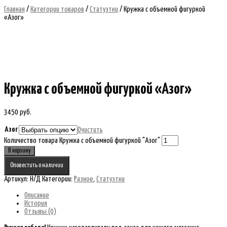
Главная
/
Категории товаров
/
Статуэтки
/ Кружка с объемной фигуркой
«Азог»
Кружка с объемной фигуркой «Азог»
3450
руб.
Азог
Очистить
Количество товара Кружка с объемной фигуркой "Азог"
В корзину
Оповестить о наличии
Артикул:
Н/Д
Категории:
Разное
,
Статуэтки
Описание
История
Отзывы (0)