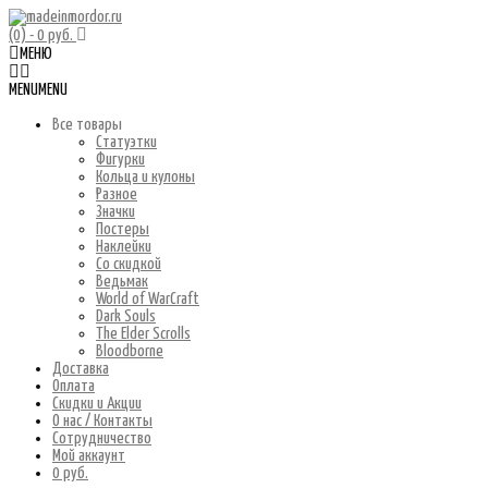
(0)
- 0 руб.
МЕНЮ
MENU
MENU
Все товары
Статуэтки
Фигурки
Кольца и кулоны
Разное
Значки
Постеры
Наклейки
Со скидкой
Ведьмак
World of WarCraft
Dark Souls
The Elder Scrolls
Bloodborne
Доставка
Оплата
Скидки и Акции
О нас / Контакты
Сотрудничество
Мой аккаунт
0 руб.