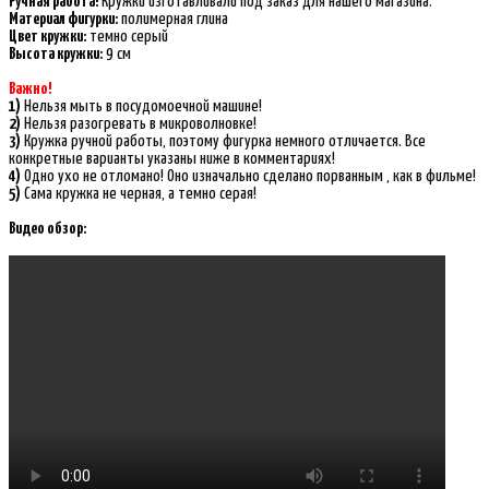
Ручная работа!
Кружки изготавливали под заказ для нашего магазина.
Материал фигурки:
полимерная глина
Цвет кружки:
темно серый
Высота кружки:
9 см
Важно!
1)
Нельзя мыть в посудомоечной машине!
2)
Нельзя разогревать в микроволновке!
3)
Кружка ручной работы, поэтому фигурка немного отличается. Все
конкретные варианты указаны ниже в комментариях!
4)
Одно ухо не отломано! Оно изначально сделано порванным , как в фильме!
5)
Сама кружка не черная, а темно серая!
Видео обзор: