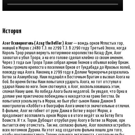
История
Азог Осквернитель ( Azog the Defiler )
Азог
— вождь орков Мглистых гор,
живший в Мории с 2480 Т.Э. по 2799 Т.Э. В 2790 году Третьей Эпохи, когда
Король Трор решил вернуть потерянное королевство Казад-Дум, Азог
захватил и убил Трора, а на его голове сделал клеймо со своим именем.
Через 3 года сын Трора Траин собрал армию Гномов и объявил войну Оркам.
Гномы громили крепости и поселения Орков от Гундабада до Ирисных полей,
повсюду ища Азога. Наконец в 2799 году в Долине Черноречья разразилась
Битва за Азанулбизар. Наин подошёл к Восточным Вратам и вызвал Азога на
бой. Во время битвы Наин попытался ударить Азога, но тот отступил и
ударил Наина по ноге. Гном споткнулся, и Азог, воспользовавшись этим,
сломал Наину шею. Но победа Азога была недолгой. Он увидел, что Орки в
долине уже практически побеждены и находятся на грани бегства. Он
попытался ускользнуть в Мориа, но был убит сыном Наина Даином В
кинотрилогии «Хоббит» в биографии Азога имеются значительные отличия.
В фильме, Азог не гибнет от руки Даина в битве у ворот Мории, а
продолжает возглавлять орков Мории и в итоге ведёт их на Битву Пяти
Воинств. И т.к. Торин Дубощит отрубил руку Азогу в битве за Морию, орк
пытается ему отомстить. Так же, согласно фильму, Азог поклялся истребить
всех потомков Дурина. На этот ход создатели фильма пошли для того,
чтобы противопоставить Торину сильного антагониста, с которым он бы