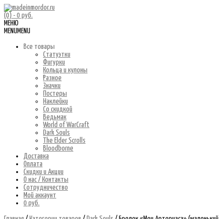
(0)
- 0 руб.
МЕНЮ
MENU
MENU
Все товары
Статуэтки
Фигурки
Кольца и кулоны
Разное
Значки
Постеры
Наклейки
Со скидкой
Ведьмак
World of WarCraft
Dark Souls
The Elder Scrolls
Bloodborne
Доставка
Оплата
Скидки и Акции
О нас / Контакты
Сотрудничество
Мой аккаунт
0 руб.
Главная
/
Категории товаров
/
Dark Souls
/ Брелок «Меч Арториаса» (маленький