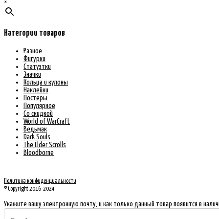
×
Категории товаров
Разное
Фигурки
Статуэтки
Значки
Кольца и кулоны
Наклейки
Постеры
Популярное
Со скидкой
World of WarCraft
Ведьмак
Dark Souls
The Elder Scrolls
Bloodborne
Политика конфиденциальности
© Copyright 2016-2024
Укажите вашу электронную почту, и как только данный товар появится в наличи