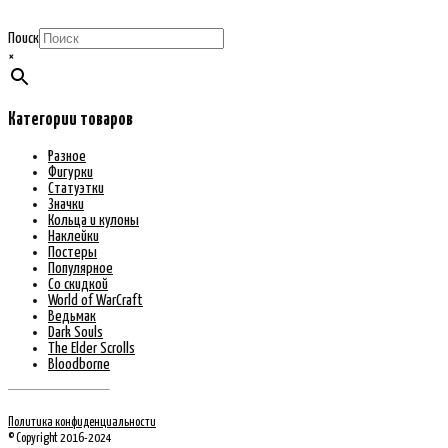
Поиск
×
Категории товаров
Разное
Фигурки
Статуэтки
Значки
Кольца и кулоны
Наклейки
Постеры
Популярное
Со скидкой
World of WarCraft
Ведьмак
Dark Souls
The Elder Scrolls
Bloodborne
Политика конфиденциальности
© Copyright 2016-2024