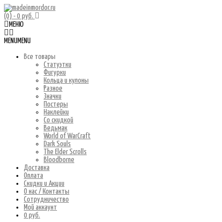
(0)
- 0 руб.
МЕНЮ
MENU
MENU
Все товары
Статуэтки
Фигурки
Кольца и кулоны
Разное
Значки
Постеры
Наклейки
Со скидкой
Ведьмак
World of WarCraft
Dark Souls
The Elder Scrolls
Bloodborne
Доставка
Оплата
Скидки и Акции
О нас / Контакты
Сотрудничество
Мой аккаунт
0 руб.