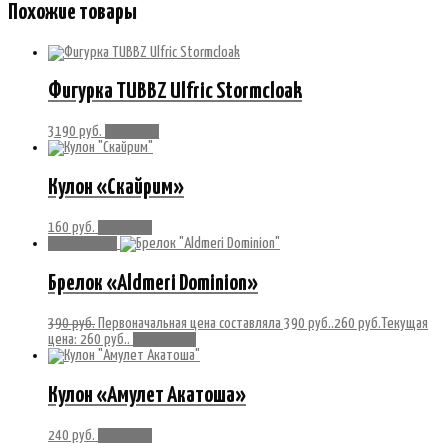
Похожие товары
Фигурка TUBBZ Ulfric Stormcloak
3190
руб.
В корзину
Кулон «Скайрим»
160
руб.
В корзину
Распродажа!
Брелок «Aldmeri Dominion»
390
руб.
Первоначальная цена составляла 390 руб..
260
руб.
Текущая
цена: 260 руб..
Подробнее
Кулон «Амулет Акатоша»
240
руб.
В корзину