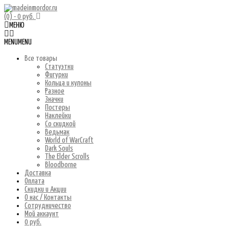
(0)
- 0 руб.
МЕНЮ
MENU
MENU
Все товары
Статуэтки
Фигурки
Кольца и кулоны
Разное
Значки
Постеры
Наклейки
Со скидкой
Ведьмак
World of WarCraft
Dark Souls
The Elder Scrolls
Bloodborne
Доставка
Оплата
Скидки и Акции
О нас / Контакты
Сотрудничество
Мой аккаунт
0 руб.