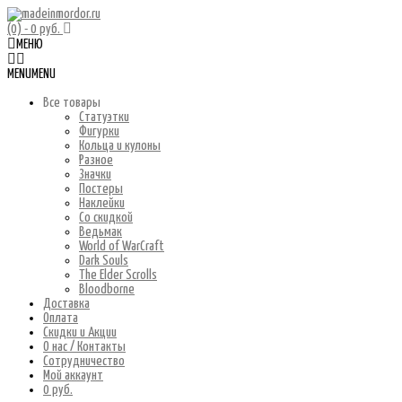
(0)
- 0 руб.
МЕНЮ
MENU
MENU
Все товары
Статуэтки
Фигурки
Кольца и кулоны
Разное
Значки
Постеры
Наклейки
Со скидкой
Ведьмак
World of WarCraft
Dark Souls
The Elder Scrolls
Bloodborne
Доставка
Оплата
Скидки и Акции
О нас / Контакты
Сотрудничество
Мой аккаунт
0 руб.