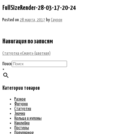
FullSizeRender-28-03-17-20-24
Posted on
28 марта, 2017
by
Саурон
Навигация по записям
Статуэтка «Смауг» (цветная)
Поиск
×
Категории товаров
Разное
Фигурки
Статуэтки
Значки
Кольца и кулоны
Наклейки
Постеры
Популярное