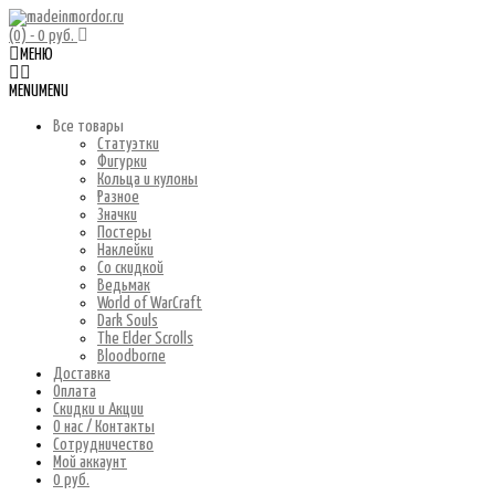
(0)
- 0 руб.
МЕНЮ
MENU
MENU
Все товары
Статуэтки
Фигурки
Кольца и кулоны
Разное
Значки
Постеры
Наклейки
Со скидкой
Ведьмак
World of WarCraft
Dark Souls
The Elder Scrolls
Bloodborne
Доставка
Оплата
Скидки и Акции
О нас / Контакты
Сотрудничество
Мой аккаунт
0 руб.