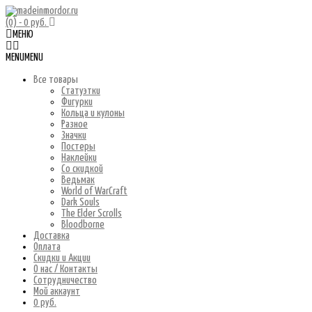
(0)
- 0 руб.
МЕНЮ
MENU
MENU
Все товары
Статуэтки
Фигурки
Кольца и кулоны
Разное
Значки
Постеры
Наклейки
Со скидкой
Ведьмак
World of WarCraft
Dark Souls
The Elder Scrolls
Bloodborne
Доставка
Оплата
Скидки и Акции
О нас / Контакты
Сотрудничество
Мой аккаунт
0 руб.