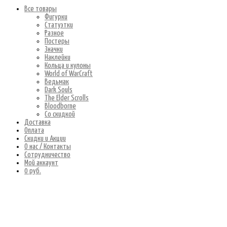
Все товары
Фигурки
Статуэтки
Разное
Постеры
Значки
Наклейки
Кольца и кулоны
World of WarCraft
Ведьмак
Dark Souls
The Elder Scrolls
Bloodborne
Со скидкой
Доставка
Оплата
Скидки и Акции
О нас / Контакты
Сотрудничество
Мой аккаунт
0 руб.