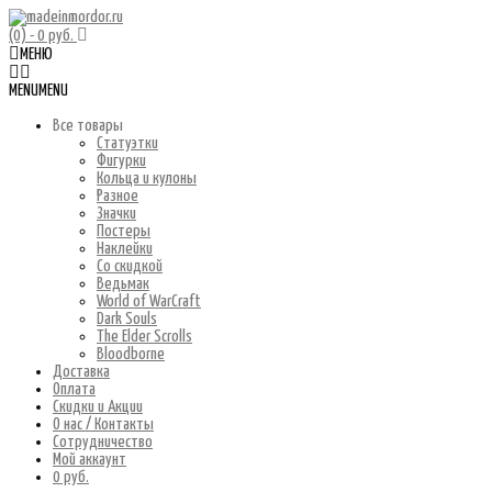
(0)
- 0 руб.
МЕНЮ
MENU
MENU
Все товары
Статуэтки
Фигурки
Кольца и кулоны
Разное
Значки
Постеры
Наклейки
Со скидкой
Ведьмак
World of WarCraft
Dark Souls
The Elder Scrolls
Bloodborne
Доставка
Оплата
Скидки и Акции
О нас / Контакты
Сотрудничество
Мой аккаунт
0 руб.