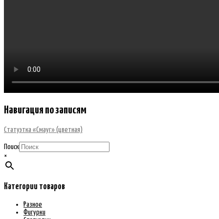
Навигация по записям
Статуэтка «Смауг» (цветная)
Поиск
×
Категории товаров
Разное
Фигурки