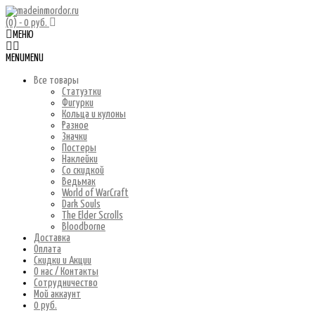
(0)
- 0 руб.
МЕНЮ
MENU
MENU
Все товары
Статуэтки
Фигурки
Кольца и кулоны
Разное
Значки
Постеры
Наклейки
Со скидкой
Ведьмак
World of WarCraft
Dark Souls
The Elder Scrolls
Bloodborne
Доставка
Оплата
Скидки и Акции
О нас / Контакты
Сотрудничество
Мой аккаунт
0 руб.