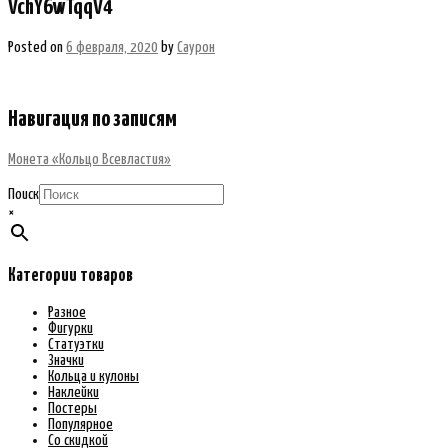
VchY6wTqqV4
Posted on
6 февраля, 2020
by
Саурон
Навигация по записям
Монета «Кольцо Всевластия»
Поиск
×
Категории товаров
Разное
Фигурки
Статуэтки
Значки
Кольца и кулоны
Наклейки
Постеры
Популярное
Со скидкой