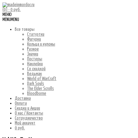
(0)
- 0 руб.
МЕНЮ
MENU
MENU
Все товары
Статуэтки
Фигурки
Кольца и кулоны
Разное
Значки
Постеры
Наклейки
Со скидкой
Ведьмак
World of WarCraft
Dark Souls
The Elder Scrolls
Bloodborne
Доставка
Оплата
Скидки и Акции
О нас / Контакты
Сотрудничество
Мой аккаунт
0 руб.