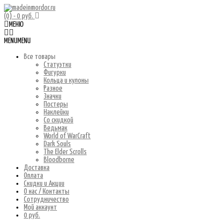
(0)
- 0 руб.
МЕНЮ
MENU
MENU
Все товары
Статуэтки
Фигурки
Кольца и кулоны
Разное
Значки
Постеры
Наклейки
Со скидкой
Ведьмак
World of WarCraft
Dark Souls
The Elder Scrolls
Bloodborne
Доставка
Оплата
Скидки и Акции
О нас / Контакты
Сотрудничество
Мой аккаунт
0 руб.