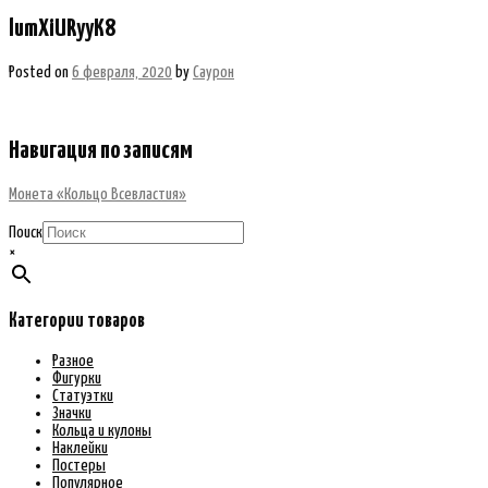
lumXiURyyK8
Posted on
6 февраля, 2020
by
Саурон
Навигация по записям
Монета «Кольцо Всевластия»
Поиск
×
Категории товаров
Разное
Фигурки
Статуэтки
Значки
Кольца и кулоны
Наклейки
Постеры
Популярное