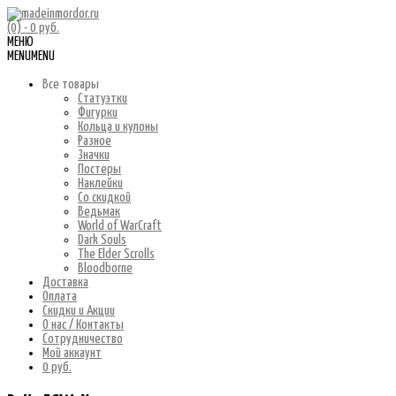
(0)
- 0 руб.
МЕНЮ
MENU
MENU
Все товары
Статуэтки
Фигурки
Кольца и кулоны
Разное
Значки
Постеры
Наклейки
Со скидкой
Ведьмак
World of WarCraft
Dark Souls
The Elder Scrolls
Bloodborne
Доставка
Оплата
Скидки и Акции
О нас / Контакты
Сотрудничество
Мой аккаунт
0 руб.