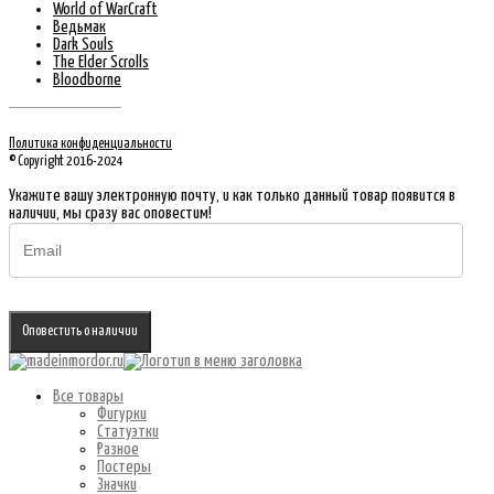
World of WarCraft
Ведьмак
Dark Souls
The Elder Scrolls
Bloodborne
Политика конфиденциальности
© Copyright 2016-2024
Укажите вашу электронную почту, и как только данный товар появится в
наличии, мы сразу вас оповестим!
Оповестить о наличии
Все товары
Фигурки
Статуэтки
Разное
Постеры
Значки