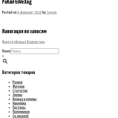
PoKmF6WeXng
Posted on
6 февраля, 2020
by
Саурон
Навигация по записям
Монета «Кольцо Всевластия»
Поиск
×
Категории товаров
Разное
Фигурки
Статуэтки
Значки
Кольца и кулоны
Наклейки
Постеры
Популярное
Со скидкой