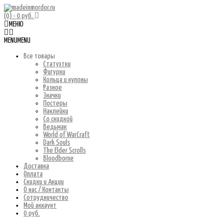
(0)
- 0 руб.
МЕНЮ
MENU
MENU
Все товары
Статуэтки
Фигурки
Кольца и кулоны
Разное
Значки
Постеры
Наклейки
Со скидкой
Ведьмак
World of WarCraft
Dark Souls
The Elder Scrolls
Bloodborne
Доставка
Оплата
Скидки и Акции
О нас / Контакты
Сотрудничество
Мой аккаунт
0 руб.