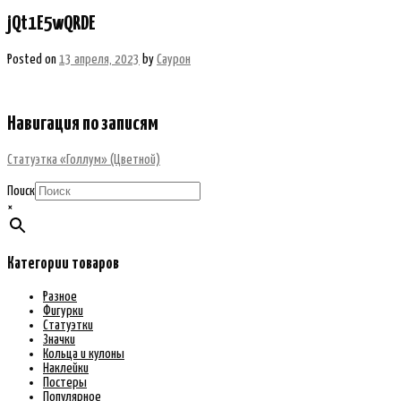
jQt1E5wQRDE
Posted on
13 апреля, 2023
by
Саурон
Навигация по записям
Статуэтка «Голлум» (Цветной)
Поиск
×
Категории товаров
Разное
Фигурки
Статуэтки
Значки
Кольца и кулоны
Наклейки
Постеры
Популярное