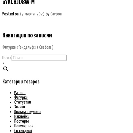
uYKC8JD8W-M
Posted on
17 марта, 2023
by
Саурон
Навигация по записям
Фигурка «Гэндальф» ( Custom )
Поиск
×
Категории товаров
Разное
Фигурки
Статуэтки
Значки
Кольца и кулоны
Наклейки
Постеры
Популярное
Со скидкой