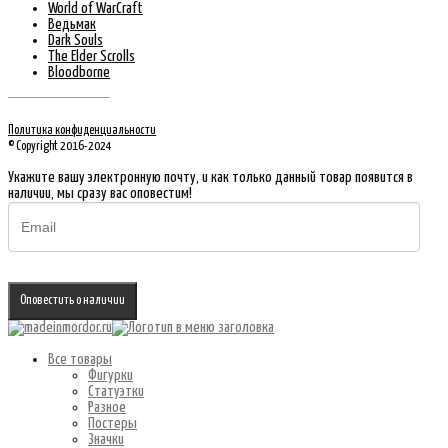
World of WarCraft
Ведьмак
Dark Souls
The Elder Scrolls
Bloodborne
Политика конфиденциальности
© Copyright 2016-2024
Укажите вашу электронную почту, и как только данный товар появится в
наличии, мы сразу вас оповестим!
Оповестить о наличии
Все товары
Фигурки
Статуэтки
Разное
Постеры
Значки