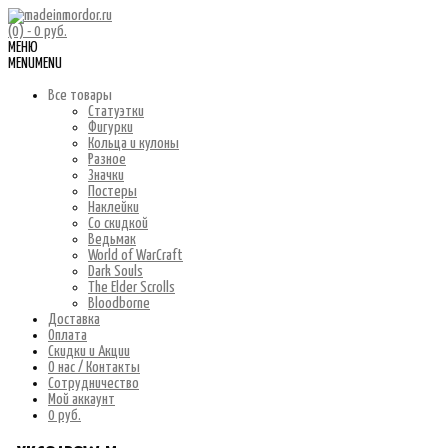
(0)
- 0 руб.
МЕНЮ
MENU
MENU
Все товары
Статуэтки
Фигурки
Кольца и кулоны
Разное
Значки
Постеры
Наклейки
Со скидкой
Ведьмак
World of WarCraft
Dark Souls
The Elder Scrolls
Bloodborne
Доставка
Оплата
Скидки и Акции
О нас / Контакты
Сотрудничество
Мой аккаунт
0 руб.