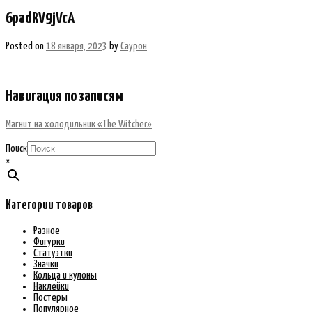
6padRV9jVcA
Posted on
18 января, 2023
by
Саурон
Навигация по записям
Магнит на холодильник «The Witcher»
Поиск
×
Категории товаров
Разное
Фигурки
Статуэтки
Значки
Кольца и кулоны
Наклейки
Постеры
Популярное