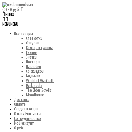
(0)
- 0 руб.
МЕНЮ
MENU
MENU
Все товары
Статуэтки
Фигурки
Кольца и кулоны
Разное
Значки
Постеры
Наклейки
Со скидкой
Ведьмак
World of WarCraft
Dark Souls
The Elder Scrolls
Bloodborne
Доставка
Оплата
Скидки и Акции
О нас / Контакты
Сотрудничество
Мой аккаунт
0 руб.