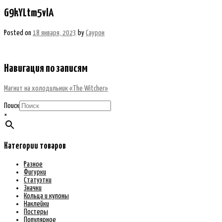
G9kYLtm5vlA
Posted on
18 января, 2023
by
Саурон
Навигация по записям
Магнит на холодильник «The Witcher»
Поиск
×
Категории товаров
Разное
Фигурки
Статуэтки
Значки
Кольца и кулоны
Наклейки
Постеры
Популярное