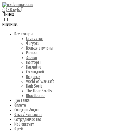
(0)
- 0 руб.
МЕНЮ
MENU
MENU
Все товары
Статуэтки
Фигурки
Кольца и кулоны
Разное
Значки
Постеры
Наклейки
Со скидкой
Ведьмак
World of WarCraft
Dark Souls
The Elder Scrolls
Bloodborne
Доставка
Оплата
Скидки и Акции
О нас / Контакты
Сотрудничество
Мой аккаунт
0 руб.