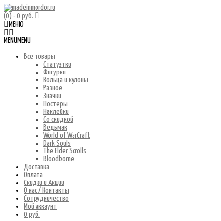
(0)
- 0 руб.
МЕНЮ
MENU
MENU
Все товары
Статуэтки
Фигурки
Кольца и кулоны
Разное
Значки
Постеры
Наклейки
Со скидкой
Ведьмак
World of WarCraft
Dark Souls
The Elder Scrolls
Bloodborne
Доставка
Оплата
Скидки и Акции
О нас / Контакты
Сотрудничество
Мой аккаунт
0 руб.