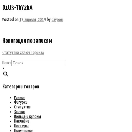
D1U3-ThY2hA
Posted on
13 апреля, 2019
by
Саурон
Навигация по записям
Статуэтка «Ключ Торина»
Поиск
×
Категории товаров
Разное
Фигурки
Статуэтки
Значки
Кольца и кулоны
Наклейки
Постеры
Популярное