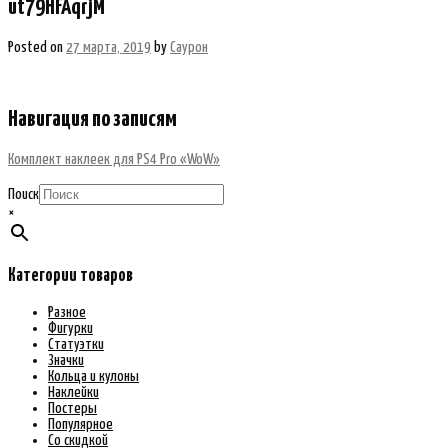
ut79HFAqrjM
Posted on
27 марта, 2019
by
Саурон
Навигация по записям
Комплект наклеек для PS4 Pro «WoW»
Поиск
×
Категории товаров
Разное
Фигурки
Статуэтки
Значки
Кольца и кулоны
Наклейки
Постеры
Популярное
Со скидкой