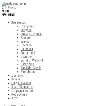
(0)
- 0 руб.
МЕНЮ
MENU
MENU
Все товары
Статуэтки
Фигурки
Кольца и кулоны
Разное
Значки
Постеры
Наклейки
Со скидкой
Ведьмак
World of WarCraft
Dark Souls
The Elder Scrolls
Bloodborne
Доставка
Оплата
Скидки и Акции
О нас / Контакты
Сотрудничество
Мой аккаунт
0 руб.