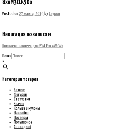
8xuM3l1k50o
Posted on
27 марта, 2019
by
Саурон
Навигация по записям
Комплект наклеек для PS4 Pro «WoW»
Поиск
×
Категории товаров
Разное
Фигурки
Статуэтки
Значки
Кольца и кулоны
Наклейки
Постеры
Популярное
Со скидкой