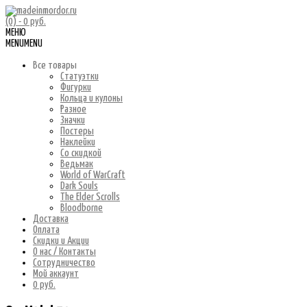
(0)
- 0 руб.
МЕНЮ
MENU
MENU
Все товары
Статуэтки
Фигурки
Кольца и кулоны
Разное
Значки
Постеры
Наклейки
Со скидкой
Ведьмак
World of WarCraft
Dark Souls
The Elder Scrolls
Bloodborne
Доставка
Оплата
Скидки и Акции
О нас / Контакты
Сотрудничество
Мой аккаунт
0 руб.