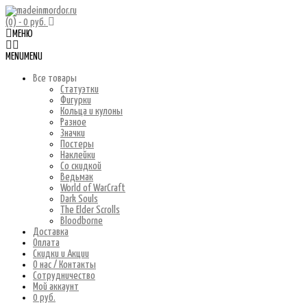
(0)
- 0 руб.
МЕНЮ
MENU
MENU
Все товары
Статуэтки
Фигурки
Кольца и кулоны
Разное
Значки
Постеры
Наклейки
Со скидкой
Ведьмак
World of WarCraft
Dark Souls
The Elder Scrolls
Bloodborne
Доставка
Оплата
Скидки и Акции
О нас / Контакты
Сотрудничество
Мой аккаунт
0 руб.