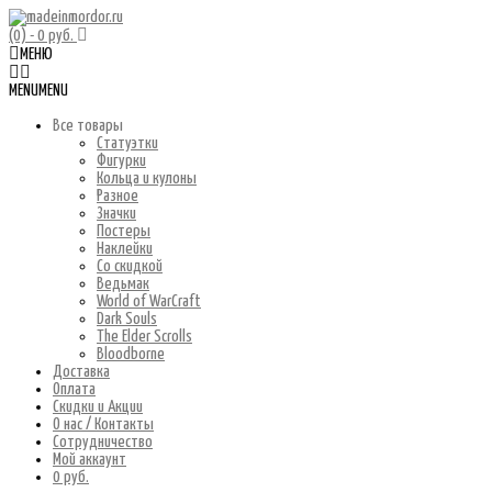
(0)
- 0 руб.
МЕНЮ
MENU
MENU
Все товары
Статуэтки
Фигурки
Кольца и кулоны
Разное
Значки
Постеры
Наклейки
Со скидкой
Ведьмак
World of WarCraft
Dark Souls
The Elder Scrolls
Bloodborne
Доставка
Оплата
Скидки и Акции
О нас / Контакты
Сотрудничество
Мой аккаунт
0 руб.