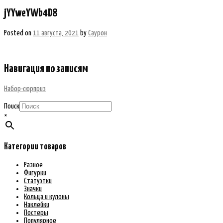
jYYweYWb4D8
Posted on
11 августа, 2021
by
Саурон
Навигация по записям
Набор-сюрприз
Поиск
×
Категории товаров
Разное
Фигурки
Статуэтки
Значки
Кольца и кулоны
Наклейки
Постеры
Популярное