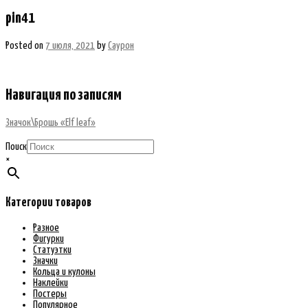
pin41
Posted on
7 июля, 2021
by
Саурон
Навигация по записям
Значок\Брошь «Elf leaf»
Поиск
×
Категории товаров
Разное
Фигурки
Статуэтки
Значки
Кольца и кулоны
Наклейки
Постеры
Популярное