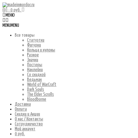
(0)
- 0 руб.
МЕНЮ
MENU
MENU
Все товары
Статуэтки
Фигурки
Кольца и кулоны
Разное
Значки
Постеры
Наклейки
Со скидкой
Ведьмак
World of WarCraft
Dark Souls
The Elder Scrolls
Bloodborne
Доставка
Оплата
Скидки и Акции
О нас / Контакты
Сотрудничество
Мой аккаунт
0 руб.