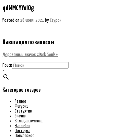
qdMMCYYolOg
Posted on
28 июня, 2021
by
Саурон
Навигация по записям
Деревянный значок «Dark Souls»
Поиск
×
Категории товаров
Разное
Фигурки
Статуэтки
Значки
Кольца и кулоны
Наклейки
Постеры
Популярное