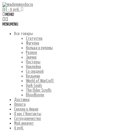
(0)
- 0 руб.
МЕНЮ
MENU
MENU
Все товары
Статуэтки
Фигурки
Кольца и кулоны
Разное
Значки
Постеры
Наклейки
Со скидкой
Ведьмак
World of WarCraft
Dark Souls
The Elder Scrolls
Bloodborne
Доставка
Оплата
Скидки и Акции
О нас / Контакты
Сотрудничество
Мой аккаунт
0 руб.