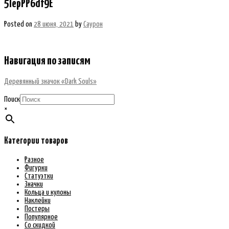
5IepPP6df9E
Posted on
28 июня, 2021
by
Саурон
Навигация по записям
Деревянный значок «Dark Souls»
Поиск
×
Категории товаров
Разное
Фигурки
Статуэтки
Значки
Кольца и кулоны
Наклейки
Постеры
Популярное
Со скидкой