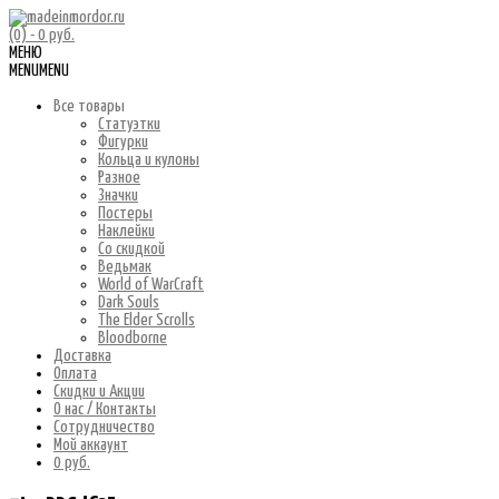
(0)
- 0 руб.
МЕНЮ
MENU
MENU
Все товары
Статуэтки
Фигурки
Кольца и кулоны
Разное
Значки
Постеры
Наклейки
Со скидкой
Ведьмак
World of WarCraft
Dark Souls
The Elder Scrolls
Bloodborne
Доставка
Оплата
Скидки и Акции
О нас / Контакты
Сотрудничество
Мой аккаунт
0 руб.