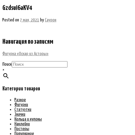
Gzdsui6aKV4
Posted on
7 мая, 2021
by
Саурон
Навигация по записям
Фигурка «Оскар из Асторы»
Поиск
×
Категории товаров
Разное
Фигурки
Статуэтки
Значки
Кольца и кулоны
Наклейки
Постеры
Популярное