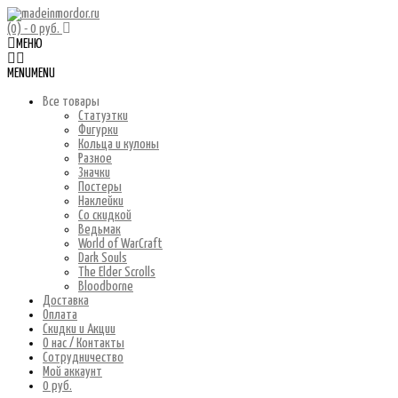
(0)
- 0 руб.
МЕНЮ
MENU
MENU
Все товары
Статуэтки
Фигурки
Кольца и кулоны
Разное
Значки
Постеры
Наклейки
Со скидкой
Ведьмак
World of WarCraft
Dark Souls
The Elder Scrolls
Bloodborne
Доставка
Оплата
Скидки и Акции
О нас / Контакты
Сотрудничество
Мой аккаунт
0 руб.