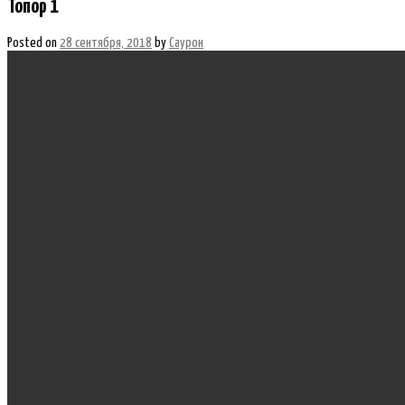
Топор 1
Posted on
28 сентября, 2018
by
Саурон