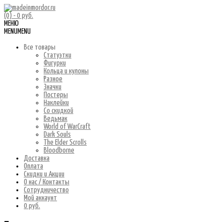
(0)
- 0 руб.
МЕНЮ
MENU
MENU
Все товары
Статуэтки
Фигурки
Кольца и кулоны
Разное
Значки
Постеры
Наклейки
Со скидкой
Ведьмак
World of WarCraft
Dark Souls
The Elder Scrolls
Bloodborne
Доставка
Оплата
Скидки и Акции
О нас / Контакты
Сотрудничество
Мой аккаунт
0 руб.