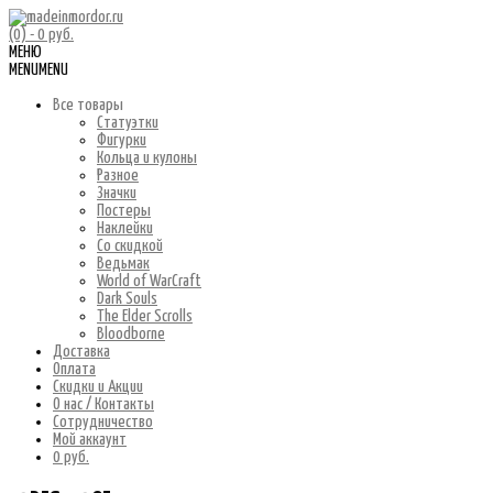
(0)
- 0 руб.
МЕНЮ
MENU
MENU
Все товары
Статуэтки
Фигурки
Кольца и кулоны
Разное
Значки
Постеры
Наклейки
Со скидкой
Ведьмак
World of WarCraft
Dark Souls
The Elder Scrolls
Bloodborne
Доставка
Оплата
Скидки и Акции
О нас / Контакты
Сотрудничество
Мой аккаунт
0 руб.