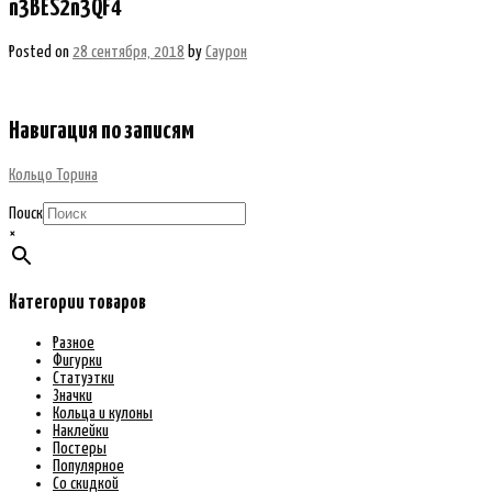
n3BES2n3QF4
Posted on
28 сентября, 2018
by
Саурон
Навигация по записям
Кольцо Торина
Поиск
×
Категории товаров
Разное
Фигурки
Статуэтки
Значки
Кольца и кулоны
Наклейки
Постеры
Популярное
Со скидкой