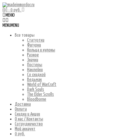
(0)
- 0 руб.
МЕНЮ
MENU
MENU
Все товары
Статуэтки
Фигурки
Кольца и кулоны
Разное
Значки
Постеры
Наклейки
Со скидкой
Ведьмак
World of WarCraft
Dark Souls
The Elder Scrolls
Bloodborne
Доставка
Оплата
Скидки и Акции
О нас / Контакты
Сотрудничество
Мой аккаунт
0 руб.