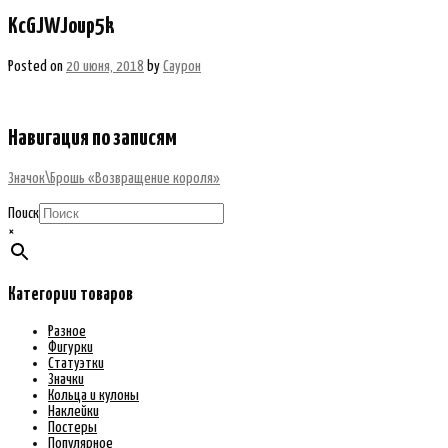
KcGJWJoup5k
Posted on
20 июня, 2018
by
Саурон
Навигация по записям
Значок\Брошь «Возвращение короля»
Поиск
×
Категории товаров
Разное
Фигурки
Статуэтки
Значки
Кольца и кулоны
Наклейки
Постеры
Популярное